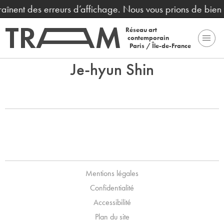
traînent des erreurs d’affichage. Nous vous prions de bie
Réseau art
contemporain
Paris / Île-de-France
Je-hyun Shin
Mentions légales
Confidentialité
Accessibilité
Plan du site