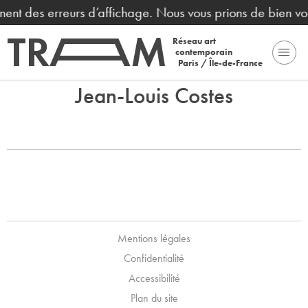
aînent des erreurs d’affichage. Nous vous prions de bien v
Réseau art
contemporain
Paris / Île-de-France
Jean-Louis Costes
Mentions légales
Confidentialité
Accessibilité
Plan du site