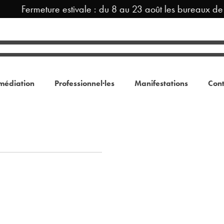
Fermeture estivale : du 8 au 23 août les bureaux de
médiation
Professionnel·les
Manifestations
Cont