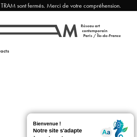
 TRAM sont fermés. Merci de votre compréhension.
Réseau art
contemporain
Paris / Île-de-France
acts