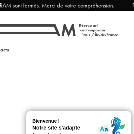
RAM sont fermés. Merci de votre compréhension.
Fe
Réseau art
contemporain
Paris / Île-de-France
acts