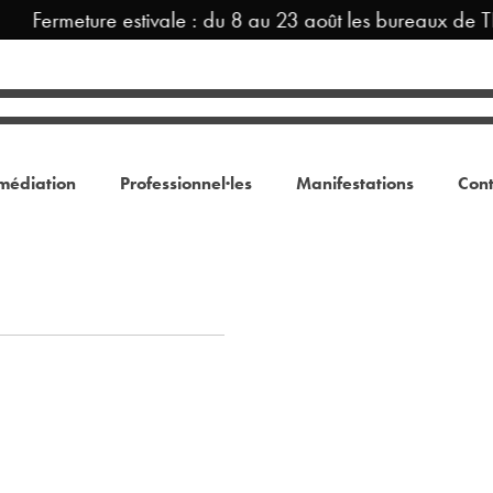
Fermeture estivale : du 8 au 23 août les bureaux de T
médiation
Professionnel·les
Manifestations
Cont