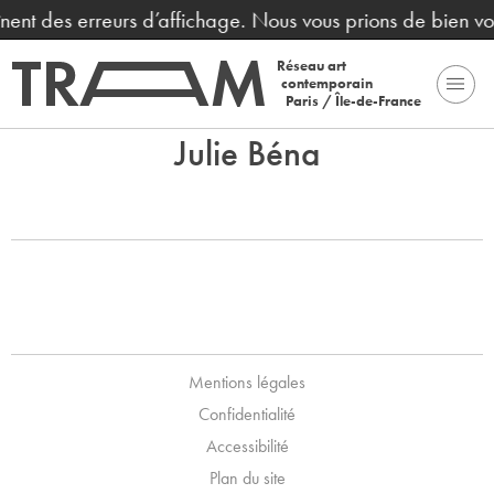
aînent des erreurs d’affichage. Nous vous prions de bien v
Réseau art
contemporain
Paris / Île-de-France
Julie Béna
Mentions légales
Confidentialité
Accessibilité
Plan du site