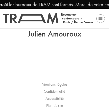
 août les bureaux de TRAM sont fermés. Merci de votre c
Réseau art
contemporain
Paris / Île-de-France
Julien Amouroux
Mentions légales
Confidentialité
Accessibilité
Plan du site