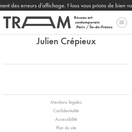
aînent des erreurs d’affichage. Nous vous prions de bien v
Réseau art
contemporain
Paris / Île-de-France
Julien Crépieux
Mentions légales
Confidentialité
Accessibilité
Plan du site