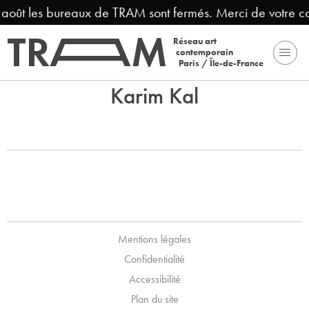
3 août les bureaux de TRAM sont fermés. Merci de votre 
Réseau art
contemporain
Paris / Île-de-France
Karim Kal
Mentions légales
Confidentialité
Accessibilité
Plan du site