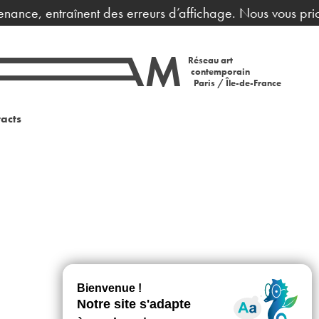
enance, entraînent des erreurs d’affichage. Nous vous prio
Réseau art
contemporain
Paris / Île-de-France
acts