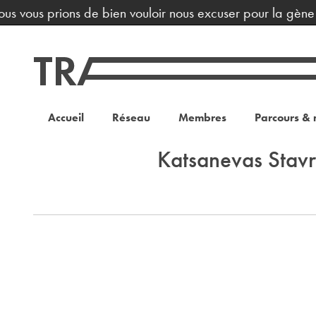
us vous prions de bien vouloir nous excuser pour la gène o
Accueil
Réseau
Membres
Parcours & 
Katsanevas Stav