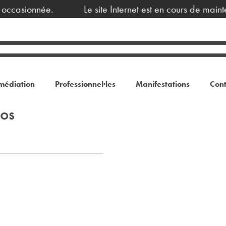
ccasionnée.
Le site Internet est en cours de maint
médiation
Professionnel·les
Manifestations
Cont
ros