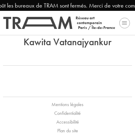
août les bureaux de TRAM sont fermés. Merci de votre com
Réseau art
contemporain
Paris / Île-de-France
Kawita Vatanajyankur
Mentions légales
Confidentialité
Accessibilité
Plan du site