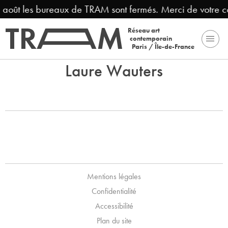
3 août les bureaux de TRAM sont fermés. Merci de votre 
Réseau art
contemporain
Paris / Île-de-France
Laure Wauters
Mentions légales
Confidentialité
Accessibilité
Plan du site