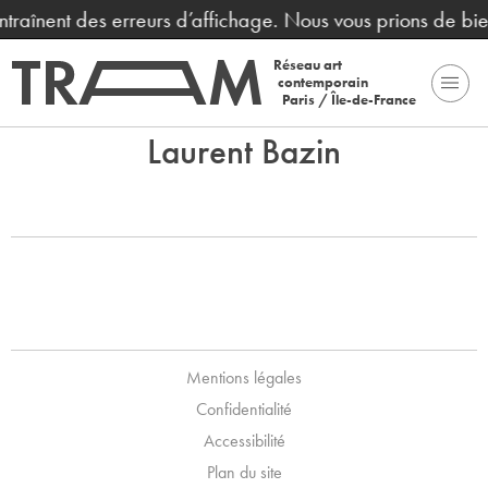
entraînent des erreurs d’affichage. Nous vous prions de bi
Réseau art
contemporain
Paris / Île-de-France
Laurent Bazin
Mentions légales
Confidentialité
Accessibilité
Plan du site