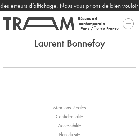
t des erreurs d’affichage. Nous vous prions de bien vouloi
Réseau art
contemporain
Paris / Île-de-France
Laurent Bonnefoy
Mentions légales
Confidentialité
Accessibilité
Plan du site