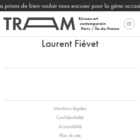
ous prions de bien vouloir nous excuser pour la gène occas
Réseau art
contemporain
Paris / Île-de-France
Laurent Fiévet
Mentions légales
Confidentialité
Accessibilité
Plan du site