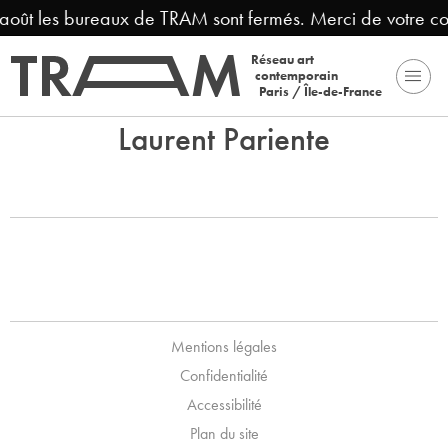
3 août les bureaux de TRAM sont fermés. Merci de votre c
Réseau art
contemporain
Paris / Île-de-France
Laurent Pariente
Mentions légales
Confidentialité
Accessibilité
Plan du site