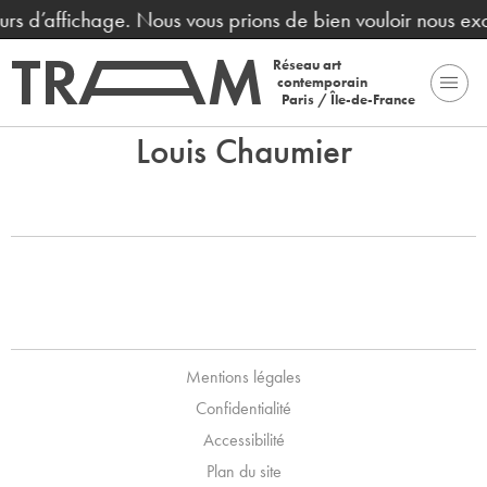
reurs d’affichage. Nous vous prions de bien vouloir nous e
Réseau art
contemporain
Paris / Île-de-France
Louis Chaumier
Mentions légales
Confidentialité
Accessibilité
Plan du site