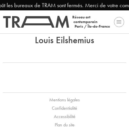
août les bureaux de TRAM sont fermés. Merci de votre com
Réseau art
contemporain
Paris / Île-de-France
Louis Eilshemius
Mentions légales
Confidentialité
Accessibilité
Plan du site