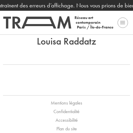
entraînent des erreurs d’affichage. Nous vous prions de bi
Réseau art
contemporain
Paris / Île-de-France
Louisa Raddatz
Mentions légales
Confidentialité
Accessibilité
Plan du site