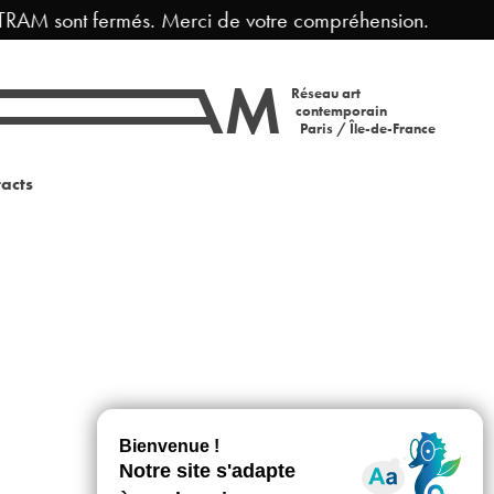
TRAM sont fermés. Merci de votre compréhension.
F
Réseau art
contemporain
Paris / Île-de-France
acts