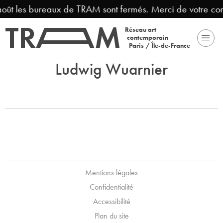
 août les bureaux de TRAM sont fermés. Merci de votre co
Réseau art
contemporain
Paris / Île-de-France
Ludwig Wuarnier
Mentions légales
Confidentialité
Accessibilité
Plan du site