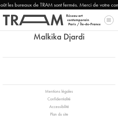
août les bureaux de TRAM sont fermés. Merci de votre co
Réseau art
contemporain
Paris / Île-de-France
Malkika Djardi
Mentions légales
Confidentialité
Accessibilité
Plan du site