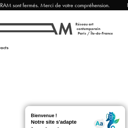
RAM sont fermés. Merci de votre compréhension.
F
Réseau art
contemporain
Paris / Île-de-France
acts