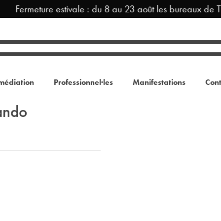
Fermeture estivale : du 8 au 23 août les bureaux de T
médiation
Professionnel·les
Manifestations
Cont
ando