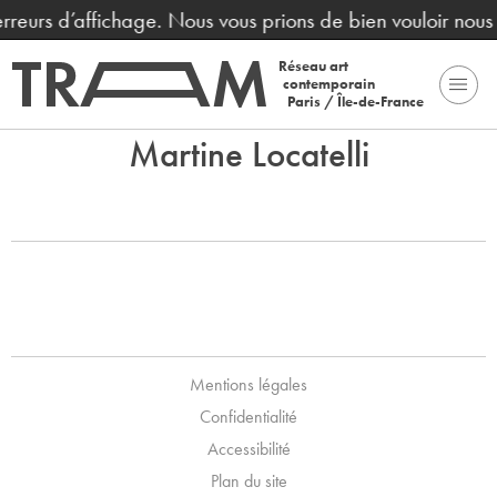
 erreurs d’affichage. Nous vous prions de bien vouloir nou
Réseau art
contemporain
Paris / Île-de-France
Martine Locatelli
Mentions légales
Confidentialité
Accessibilité
Plan du site