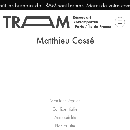
août les bureaux de TRAM sont fermés. Merci de votre co
Réseau art
contemporain
Paris / Île-de-France
Matthieu Cossé
Mentions légales
Confidentialité
Accessibilité
Plan du site