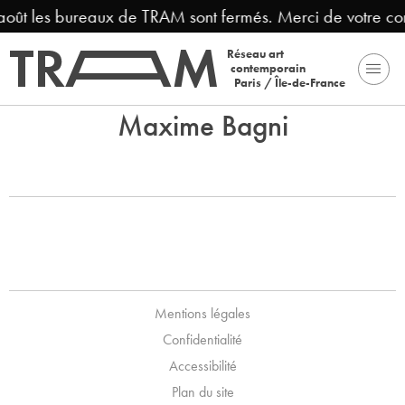
 août les bureaux de TRAM sont fermés. Merci de votre c
Réseau art
contemporain
Paris / Île-de-France
Maxime Bagni
Mentions légales
Confidentialité
Accessibilité
Plan du site