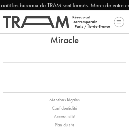
3 août les bureaux de TRAM sont fermés. Merci de votre 
Réseau art
contemporain
Paris / Île-de-France
Miracle
Mentions légales
Confidentialité
Accessibilité
Plan du site