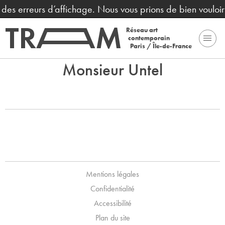
t des erreurs d’affichage. Nous vous prions de bien voulo
Réseau art
contemporain
Paris / Île-de-France
Monsieur Untel
Mentions légales
Confidentialité
Accessibilité
Plan du site