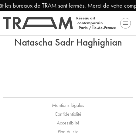
oût les bureaux de TRAM sont fermés. Merci de votre comp
Réseau art
contemporain
Paris / Île-de-France
Natascha Sadr Haghighian
Mentions légales
Confidentialité
Accessibilité
Plan du site