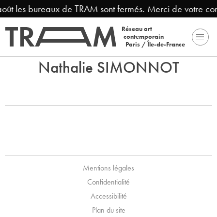
 août les bureaux de TRAM sont fermés. Merci de votre co
Réseau art
contemporain
Paris / Île-de-France
Nathalie SIMONNOT
Mentions légales
Confidentialité
Accessibilité
Plan du site