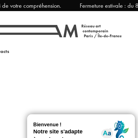
 de votre compréhension.
Fermeture estivale : du 
Réseau art
contemporain
Paris / Île-de-France
acts