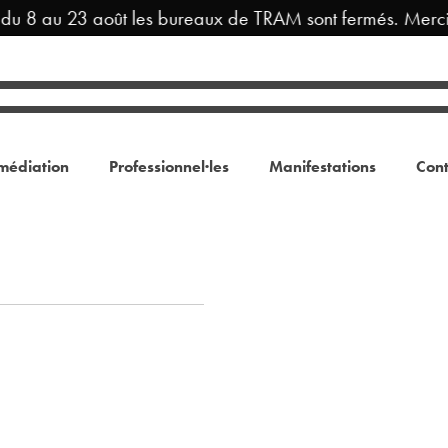
 du 8 au 23 août les bureaux de TRAM sont fermés. Merci
médiation
Professionnel·les
Manifestations
Cont