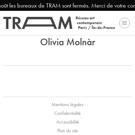
 août les bureaux de TRAM sont fermés. Merci de votre co
Réseau art
contemporain
Paris / Île-de-France
Olivia Molnàr
Mentions légales
Confidentialité
Accessibilité
Plan du site