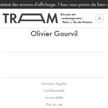
raînent des erreurs d’affichage. Nous vous prions de bien
Réseau art
contemporain
Paris / Île-de-France
Olivier Gourvil
Mentions légales
Confidentialité
Accessibilité
Plan du site