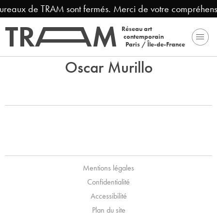
 bureaux de TRAM sont fermés. Merci de votre compréhens
Réseau art
contemporain
Paris / Île-de-France
Oscar Murillo
Mentions légales
Confidentialité
Accessibilité
Plan du site