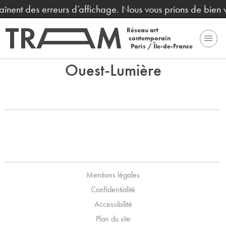
traînent des erreurs d’affichage. Nous vous prions de bien
Réseau art
contemporain
Paris / Île-de-France
Ouest-Lumière
Mentions légales
Confidentialité
Accessibilité
Plan du site