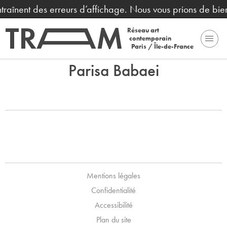
ntraînent des erreurs d’affichage. Nous vous prions de bi
Réseau art
contemporain
Paris / Île-de-France
Parisa Babaei
Mentions légales
Confidentialité
Accessibilité
Plan du site