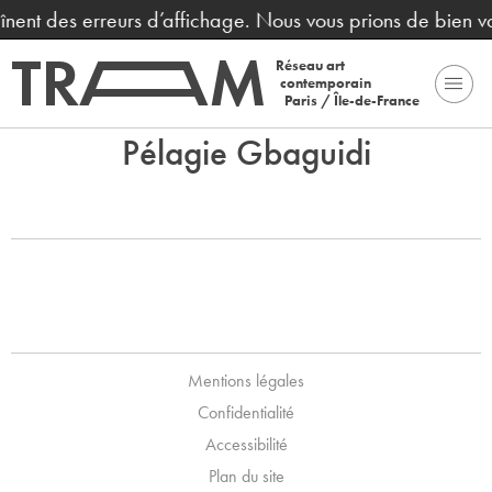
raînent des erreurs d’affichage. Nous vous prions de bien 
Réseau art
contemporain
Paris / Île-de-France
Pélagie Gbaguidi
Mentions légales
Confidentialité
Accessibilité
Plan du site