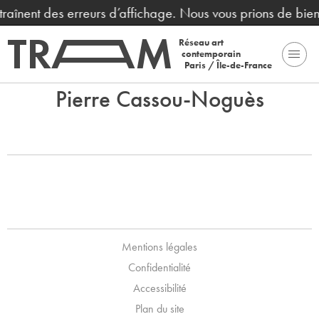
ntraînent des erreurs d’affichage. Nous vous prions de bie
Réseau art
contemporain
Paris / Île-de-France
Pierre Cassou-Noguès
Mentions légales
Confidentialité
Accessibilité
Plan du site