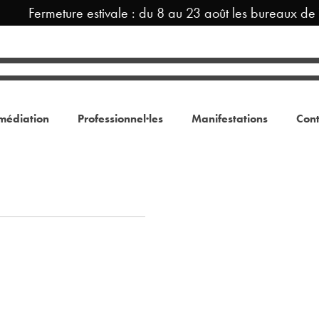
Fermeture estivale : du 8 au 23 août les bureaux de
médiation
Professionnel·les
Manifestations
Cont