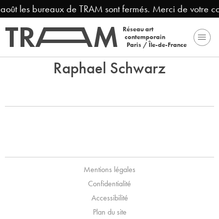
3 août les bureaux de TRAM sont fermés. Merci de votre c
Réseau art
contemporain
Paris / Île-de-France
Raphael Schwarz
Mentions légales
Confidentialité
Accessibilité
Plan du site