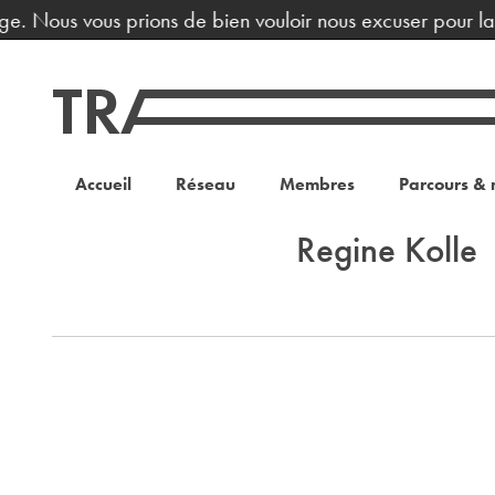
age. Nous vous prions de bien vouloir nous excuser pour la
Accueil
Réseau
Membres
Parcours & 
Regine Kolle