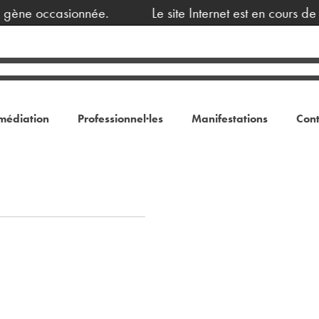
 gène occasionnée.
Le site Internet est en cours d
médiation
Professionnel·les
Manifestations
Cont