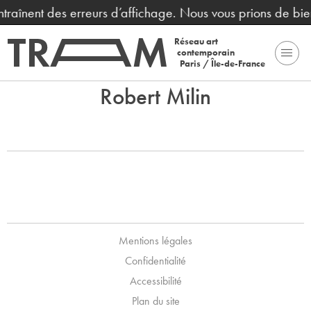
entraînent des erreurs d’affichage. Nous vous prions de bi
Réseau art
contemporain
Paris / Île-de-France
Robert Milin
Mentions légales
Confidentialité
Accessibilité
Plan du site