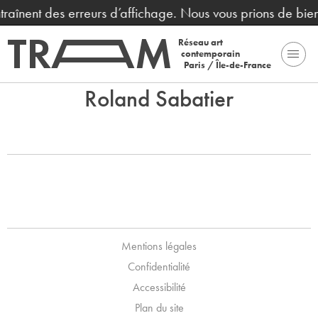
ntraînent des erreurs d’affichage. Nous vous prions de bi
Réseau art
contemporain
Paris / Île-de-France
Roland Sabatier
Mentions légales
Confidentialité
Accessibilité
Plan du site