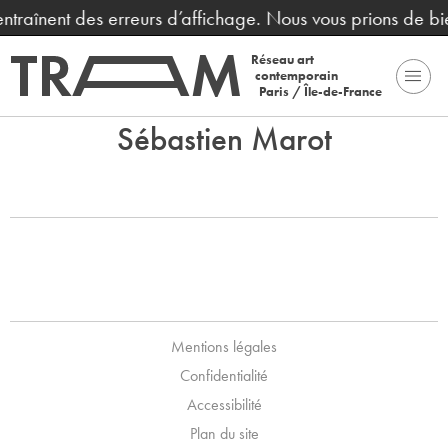
 entraînent des erreurs d’affichage. Nous vous prions de b
Réseau art
contemporain
Paris / Île-de-France
Sébastien Marot
Mentions légales
Confidentialité
Accessibilité
Plan du site