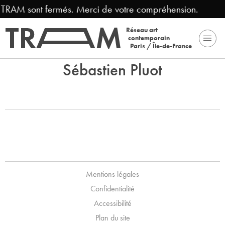
e TRAM sont fermés. Merci de votre compréhension.
Réseau art
contemporain
Paris / Île-de-France
Sébastien Pluot
Mentions légales
Confidentialité
Accessibilité
Plan du site