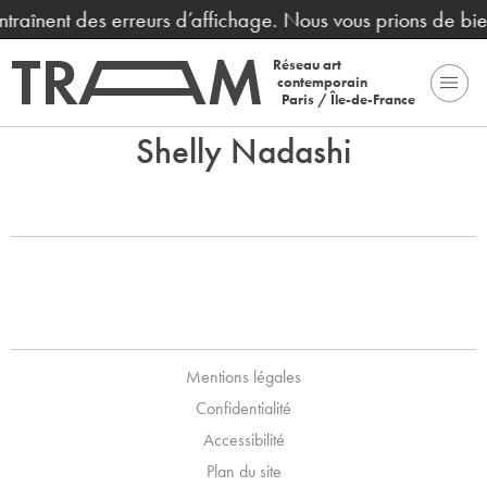
entraînent des erreurs d’affichage. Nous vous prions de bi
Réseau art
contemporain
Paris / Île-de-France
Shelly Nadashi
Mentions légales
Confidentialité
Accessibilité
Plan du site