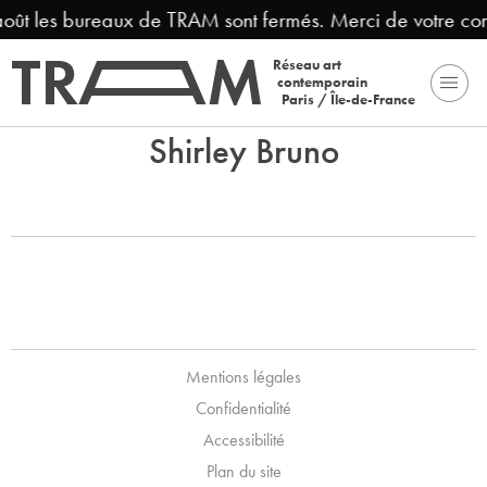
 août les bureaux de TRAM sont fermés. Merci de votre co
Réseau art
contemporain
Paris / Île-de-France
Shirley Bruno
Mentions légales
Confidentialité
Accessibilité
Plan du site