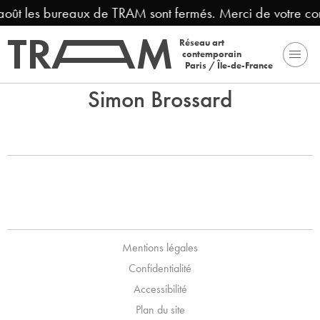
 août les bureaux de TRAM sont fermés. Merci de votre c
Réseau art
contemporain
Paris / Île-de-France
Simon Brossard
Mentions légales
Confidentialité
Accessibilité
Plan du site