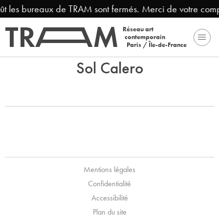
oût les bureaux de TRAM sont fermés. Merci de votre com
Réseau art
contemporain
Paris / Île-de-France
Sol Calero
Mentions légales
Confidentialité
Accessibilité
Plan du site