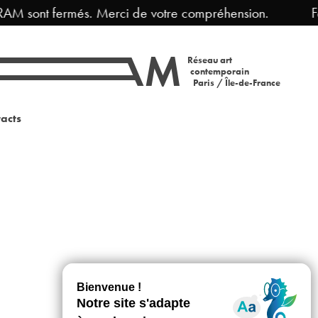
RAM sont fermés. Merci de votre compréhension.
Fe
Réseau art
contemporain
Paris / Île-de-France
acts