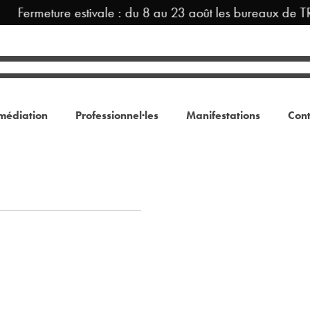
Fermeture estivale : du 8 au 23 août les bureaux de T
médiation
Professionnel·les
Manifestations
Cont