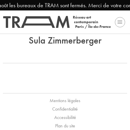
 août les bureaux de TRAM sont fermés. Merci de votre co
Réseau art
contemporain
Paris / Île-de-France
Sula Zimmerberger
Mentions légales
Confidentialité
Accessibilité
Plan du site